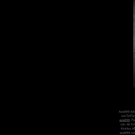
Asia999 ib8
และโปรโมช
asia999
เว็
และ AE Emp
KickAss ส
asia999.co